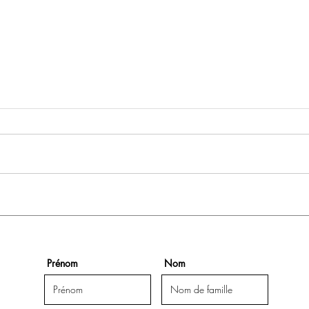
Nous
8 -ème randonnée des 3
Monts le 5 mars 2023.
Prénom
Nom