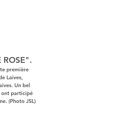
E ROSE".
te première 
e Laives, 
ives. Un bel 
 ont participé 
ne. (Photo JSL)