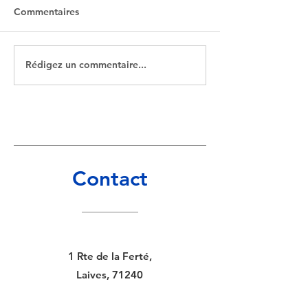
Commentaires
Rédigez un commentaire...
Octobre Rose Laives
Randonnée à Lai
2024
juin 2024
Contact
1 Rte de la Ferté,
Laives, 71240