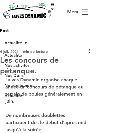
Menu
Post
Actualité
4 juil. 2021
1 min de lecture
Actualité
Les concours de
Nos activités
pétanque.
Nos Dons
Laives Dynamic organise chaque 
Nous rejoindre
année un concours de pétanque au 
terrain de boules généralement en 
Actualité
juin.
De nombreuses doublettes 
participent dès le début d'après-midi 
jusqu'à la soirée.