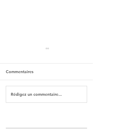
Commentaires
Rédigez un commentaire...
Octobre Rose Laives
Randonnée à Lai
2024
juin 2024